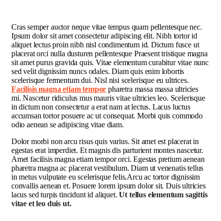
C
ras semper auctor neque vitae tempus quam pellentesque nec.
Ipsum dolor sit amet consectetur adipiscing elit. Nibh tortor id
aliquet lectus proin nibh nisl condimentum id. Dictum fusce ut
placerat orci nulla dusturen pellentesque Praesent tristique magna
sit amet purus gravida quis. Vitae elementum curabitur vitae nunc
sed velit dignissim nuncs odales. Diam quis enim lobortis
scelerisque fermentum dui. Nisl nisi scelerisque eu ultrices.
Facilisis magna etiam tempor
pharetra massa massa ultricies
mi. Nascetur ridiculus mus mauris vitae ultricies leo. Scelerisque
in dictum non consectetur a erat nam at lectus. Lacus luctus
accumsan tortor posuere ac ut consequat. Morbi quis commodo
odio aenean se adipiscing vitae diam.
Dolor morbi non arcu risus quis varius. Sit amet est placerat in
egestas erat imperdiet. Et magnis dis parturient montes nascetur.
Amet facilisis magna etiam tempor orci. Egestas pretium aenean
pharetra magna ac placerat vestibulum. Diam ut venenatis tellus
in metus vulputate eu scelerisque felis.Arcu ac tortor dignissim
convallis aenean et. Posuere lorem ipsum dolor sit. Duis ultricies
lacus sed turpis tincidunt id aliquet.
Ut tellus elementum sagittis
vitae et leo duis ut.