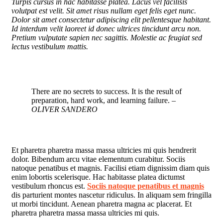
Turpis cursus in hac habitasse platea. Lacus vel facilisis
volutpat est velit. Sit amet risus nullam eget felis eget nunc.
Dolor sit amet consectetur adipiscing elit pellentesque habitant.
Id interdum velit laoreet id donec ultrices tincidunt arcu non.
Pretium vulputate sapien nec sagittis. Molestie ac feugiat sed
lectus vestibulum mattis.
There are no secrets to success. It is the result of
preparation, hard work, and learning failure.
–
OLIVER SANDERO
Et pharetra pharetra massa massa ultricies mi quis hendrerit
dolor. Bibendum arcu vitae elementum curabitur. Sociis
natoque penatibus et magnis. Facilisi etiam dignissim diam quis
enim lobortis scelerisque. Hac habitasse platea dictumst
vestibulum rhoncus est.
Sociis natoque penatibus et magnis
dis parturient montes nascetur ridiculus. In aliquam sem fringilla
ut morbi tincidunt. Aenean pharetra magna ac placerat. Et
pharetra pharetra massa massa ultricies mi quis.