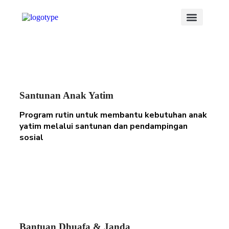
Tentang Kami
Campaigns / Donasi
Mejelis dan Pengajian
Get Involved
Santunan Anak Yatim
Program rutin untuk membantu kebutuhan anak
yatim melalui santunan dan pendampingan
sosial
Bantuan Dhuafa & Janda