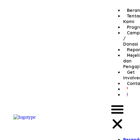
Bera
Tenta
Kami
Prog
Camp
/
Donasi
Repor
Mejeli
dan
Pengaj
Get
Involve
Conta
Berand